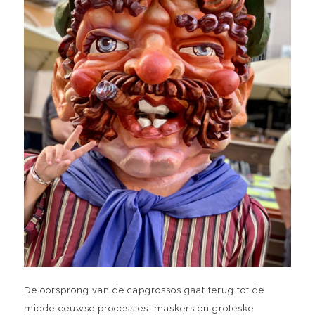
De oorsprong van de capgrossos gaat terug tot de
middeleeuwse processies: maskers en groteske