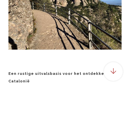
Een rustige uitvalsbasis voor het ontdekken van
Catalonië
Torre Nova Resort
ligt in het groene binnenland van
Catalonië, op ongeveer 45 minuten van Barcelona en 35
minuten van de stranden van de Costa Dorada. Het
kleinschalige resort ligt aan de rand van een authentiek
Catalaans dorp en biedt
ruime appartementen
, veel