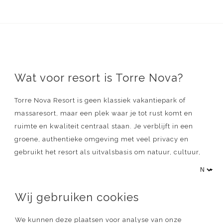
Wat voor resort is Torre Nova?
Torre Nova Resort is geen klassiek vakantiepark of
massaresort, maar een plek waar je tot rust komt en
ruimte en kwaliteit centraal staan. Je verblijft in een
groene, authentieke omgeving met veel privacy en
gebruikt het resort als uitvalsbasis om natuur, cultuur,
gastronomie en uitstapjes te combineren. De sfeer is
persoonlijk en kleinschalig, met Nederlandse eigenaren
op het resort.
Wij gebruiken cookies
We kunnen deze plaatsen voor analyse van onze
PAST TORRE NOVA BIJ JE?